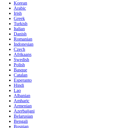
Korean
Arabic
Irish
Greek
Turkish
Italian
Danish
Romanian
Indonesian
Czech
Afrikaans
Swedish
Polish
Basque
Catalan
Esperanto
Hindi
Lao
Albanian
Amharic
Armenian
Azerbaijani
Belarusian
Bengali
Bosnian