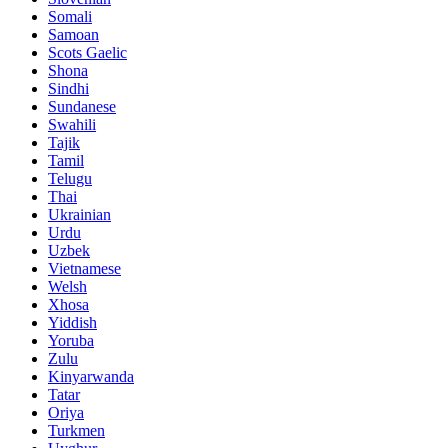
Somali
Samoan
Scots Gaelic
Shona
Sindhi
Sundanese
Swahili
Tajik
Tamil
Telugu
Thai
Ukrainian
Urdu
Uzbek
Vietnamese
Welsh
Xhosa
Yiddish
Yoruba
Zulu
Kinyarwanda
Tatar
Oriya
Turkmen