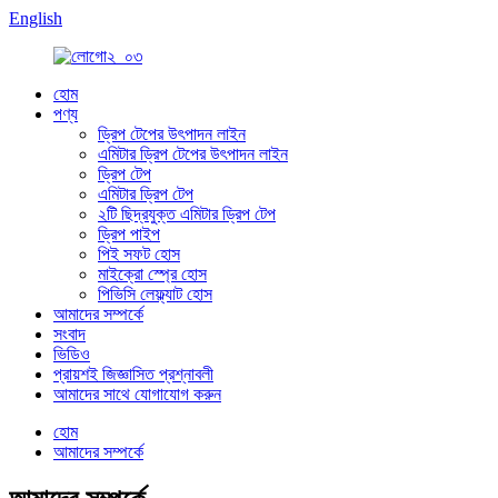
English
হোম
পণ্য
ড্রিপ টেপের উৎপাদন লাইন
এমিটার ড্রিপ টেপের উৎপাদন লাইন
ড্রিপ টেপ
এমিটার ড্রিপ টেপ
২টি ছিদ্রযুক্ত এমিটার ড্রিপ টেপ
ড্রিপ পাইপ
পিই সফট হোস
মাইক্রো স্প্রে হোস
পিভিসি লেফ্ল্যাট হোস
আমাদের সম্পর্কে
সংবাদ
ভিডিও
প্রায়শই জিজ্ঞাসিত প্রশ্নাবলী
আমাদের সাথে যোগাযোগ করুন
হোম
আমাদের সম্পর্কে