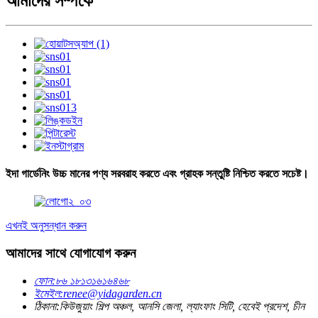
আমাদের সম্পর্কে
ইদা গার্ডেনিং উচ্চ মানের পণ্য সরবরাহ করতে এবং গ্রাহক সন্তুষ্টি নিশ্চিত করতে সচেষ্ট।
এখনই অনুসন্ধান করুন
আমাদের সাথে যোগাযোগ করুন
ফোন:
৮৬ ১৮১৩১৬১৬৪৬৮
ইমেইল:
renee@yidagarden.cn
ঠিকানা:
কিউজুয়াং শিল্প অঞ্চল, আনসি জেলা, ল্যাংফাং সিটি, হেবেই প্রদেশ, চীন